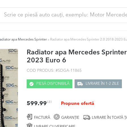
ută
pă:
adiator apa Mercedes Sprinter
»
Radiator apa Mercedes Sprinter 2.0 2018-2023 Eu
Radiator apa Mercedes Sprinter
2023 Euro 6
COD PRODUS: #
SDGA-11865
PIESĂ DISPONIBILĂ
LIVRARE ÎN 1-2 ZILE
LEI
599.99
Propune ofertă
FACTURĂ
GARANȚIE
LIVRARE ÎN TOATĂ 
LIVRARE CU VERIFICARE