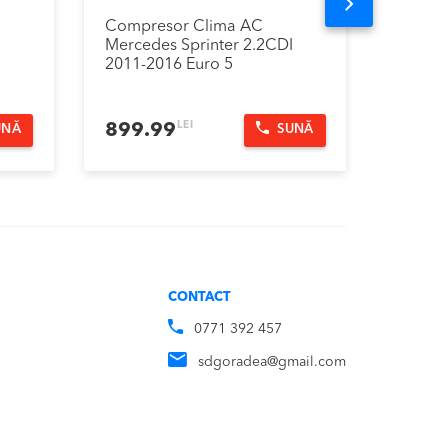
Next
Compresor Clima AC
Galeri
Mercedes Sprinter 2.2CDI
Sprint
2011-2016 Euro 5
2016
LEI
899.99
299.
UNĂ
SUNĂ
CONTACT
0771 392 457
sdgoradea@gmail.com