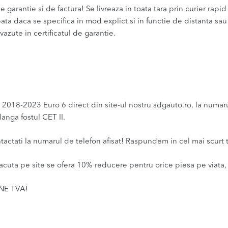
 garantie si de factura! Se livreaza in toata tara prin curier rapid 
bata daca se specifica in mod explict si in functie de distanta sa
vazute in certificatul de garantie.
018-2023 Euro 6 direct din site-ul nostru sdgauto.ro, la numarul 
anga fostul CET II.
ntactati la numarul de telefon afisat! Raspundem in cel mai scurt 
acuta pe site se ofera 10% reducere pentru orice piesa pe viata, 
INE TVA!