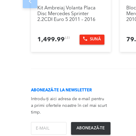
Prev
Kit Ambreiaj Volanta Placa
Bloc
Disc Mercedes Sprinter
Merc
2.2CDI Euro 5 2011 – 2016
2010
LEI
1,499.99
79
SUNĂ
ABONEAZĂ-TE LA NEWSLETTER
Introdu-ți aici adresa de e-mail pentru
a primi ofertele noastre în cel mai scurt
timp.
*Email
ABONEAZĂ-TE