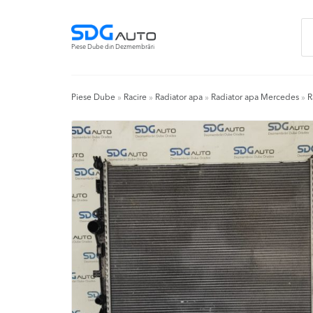
Skip
Skip
Ca
to
to
du
navigation
content
Piese Dube din Dezmembrări
Piese Dube
»
Racire
»
Radiator apa
»
Radiator apa Mercedes
»
R