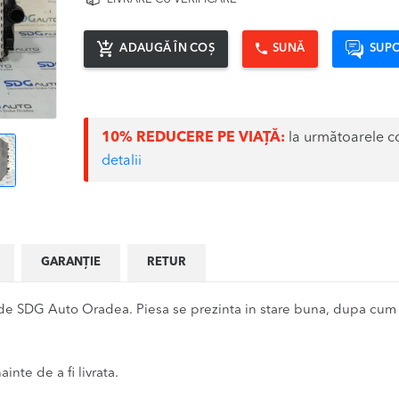
ADAUGĂ ÎN COȘ
SUNĂ
SUPO
10% REDUCERE PE VIAȚĂ:
la următoarele c
detalii
GARANȚIE
RETUR
e SDG Auto Oradea. Piesa se prezinta in stare buna, dupa cum se
inte de a fi livrata.