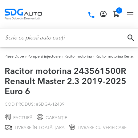
Skip
Skip
0
to
to
Call
TO
Piese Dube din Dezmembrări
navigation
content
us:
NA
Caută:
CA
Piese Dube
»
Pompe si injectoare
»
Racitor motorina
»
Racitor motorina Renault
Racitor motorina 243561500R
Renault Master 2.3 2019-2025
Euro 6
COD PRODUS: #
SDGA-12439
FACTURĂ
GARANȚIE
LIVRARE ÎN TOATĂ ȚARA
LIVRARE CU VERIFICARE