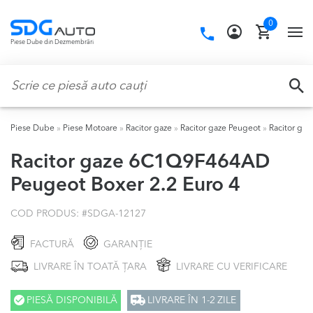
Skip
Skip
0
to
to
Call
TO
Piese Dube din Dezmembrări
navigation
content
us:
NA
Caută:
CA
Piese Dube
»
Piese Motoare
»
Racitor gaze
»
Racitor gaze Peugeot
»
Racitor ga
Racitor gaze 6C1Q9F464AD
Peugeot Boxer 2.2 Euro 4
COD PRODUS: #
SDGA-12127
FACTURĂ
GARANȚIE
LIVRARE ÎN TOATĂ ȚARA
LIVRARE CU VERIFICARE
PIESĂ DISPONIBILĂ
LIVRARE ÎN 1-2 ZILE