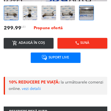
LEI
299.99
Propune ofertă
ADAUGĂ ÎN COȘ
SUNĂ
SUPORT LIVE
10% REDUCERE PE VIAȚĂ:
la următoarele comenzi
online.
vezi detalii