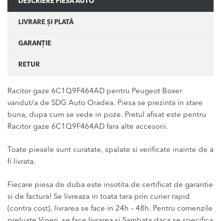
DESCRIERE PIESĂ AUTO
LIVRARE ȘI PLATĂ
GARANȚIE
RETUR
Racitor gaze 6C1Q9F464AD pentru Peugeot Boxer
vandut/a de SDG Auto Oradea. Piesa se prezinta in stare
buna, dupa cum se vede in poze. Pretul afisat este pentru
Racitor gaze 6C1Q9F464AD fara alte accesorii.
Toate piesele sunt curatate, spalate si verificate inainte de a
fi livrata.
Fiecare piesa de duba este insotita de certificat de garantie
si de factura! Se livreaza in toata tara prin curier rapid
(contra cost), livrarea se face in 24h – 48h. Pentru comenzile
preluate Vineri, se face livrarea si Sambata daca se specifica