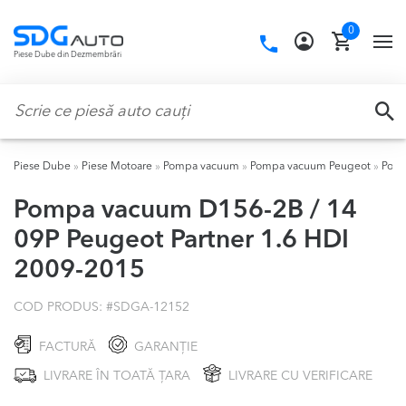
Skip
Skip
0
to
to
Call
TO
Piese Dube din Dezmembrări
navigation
content
us:
NA
Caută:
CA
Piese Dube
»
Piese Motoare
»
Pompa vacuum
»
Pompa vacuum Peugeot
»
Pomp
Pompa vacuum D156-2B / 14
09P Peugeot Partner 1.6 HDI
2009-2015
COD PRODUS: #
SDGA-12152
FACTURĂ
GARANȚIE
LIVRARE ÎN TOATĂ ȚARA
LIVRARE CU VERIFICARE