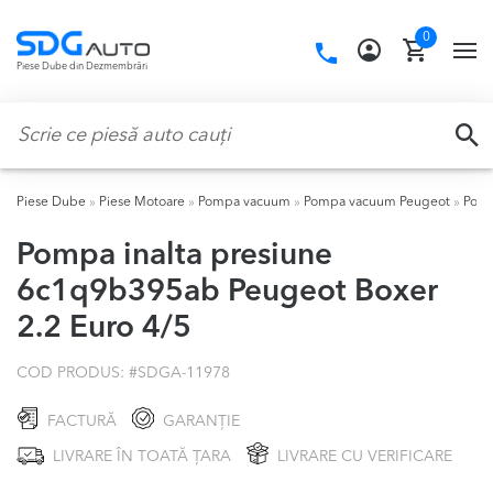
Skip
Skip
0
to
to
Call
TO
Piese Dube din Dezmembrări
navigation
content
us:
NA
Caută:
CA
Piese Dube
»
Piese Motoare
»
Pompa vacuum
»
Pompa vacuum Peugeot
»
Pomp
Pompa inalta presiune
6c1q9b395ab Peugeot Boxer
2.2 Euro 4/5
COD PRODUS: #
SDGA-11978
FACTURĂ
GARANȚIE
LIVRARE ÎN TOATĂ ȚARA
LIVRARE CU VERIFICARE