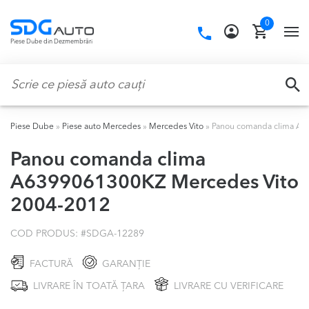
Skip
Skip
0
to
to
Call
TO
Piese Dube din Dezmembrări
navigation
content
us:
NA
Caută:
CA
Piese Dube
»
Piese auto Mercedes
»
Mercedes Vito
»
Panou comanda clima A6
Panou comanda clima
A6399061300KZ Mercedes Vito
2004-2012
COD PRODUS: #
SDGA-12289
FACTURĂ
GARANȚIE
LIVRARE ÎN TOATĂ ȚARA
LIVRARE CU VERIFICARE