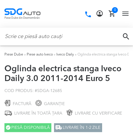
Skip
Skip
0
to
to
Call
TO
Piese Dube din Dezmembrări
navigation
content
us:
NA
Caută:
CA
Piese Dube
»
Piese auto Iveco
»
Iveco Daily
»
Oglinda electrica stanga Iveco Da
Oglinda electrica stanga Iveco
Daily 3.0 2011-2014 Euro 5
COD PRODUS: #
SDGA-12685
FACTURĂ
GARANȚIE
LIVRARE ÎN TOATĂ ȚARA
LIVRARE CU VERIFICARE
PIESĂ DISPONIBILĂ
LIVRARE ÎN 1-2 ZILE