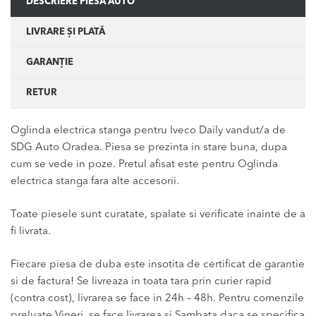
DESCRIERE PIESĂ AUTO
LIVRARE ȘI PLATĂ
GARANȚIE
RETUR
Oglinda electrica stanga pentru Iveco Daily vandut/a de
SDG Auto Oradea. Piesa se prezinta in stare buna, dupa
cum se vede in poze. Pretul afisat este pentru Oglinda
electrica stanga fara alte accesorii.
Toate piesele sunt curatate, spalate si verificate inainte de a
fi livrata.
Fiecare piesa de duba este insotita de certificat de garantie
si de factura! Se livreaza in toata tara prin curier rapid
(contra cost), livrarea se face in 24h – 48h. Pentru comenzile
preluate Vineri, se face livrarea si Sambata daca se specifica