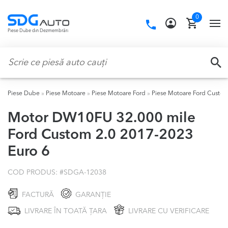
Skip
Skip
0
to
to
Call
TO
Piese Dube din Dezmembrări
navigation
content
us:
NA
Caută:
CA
Piese Dube
»
Piese Motoare
»
Piese Motoare Ford
»
Piese Motoare Ford Custo
Motor DW10FU 32.000 mile
Ford Custom 2.0 2017-2023
Euro 6
COD PRODUS: #
SDGA-12038
FACTURĂ
GARANȚIE
LIVRARE ÎN TOATĂ ȚARA
LIVRARE CU VERIFICARE