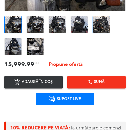
LEI
15,999.99
Propune ofertă
ADAUGĂ ÎN COȘ
SUNĂ
SUPORT LIVE
10% REDUCERE PE VIAȚĂ:
la următoarele comenzi