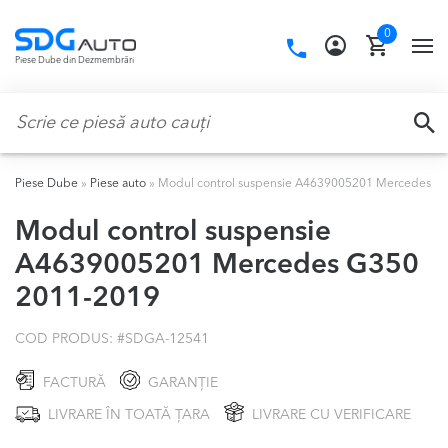
Skip
Skip
0
to
to
Call
TO
Piese Dube din Dezmembrări
navigation
content
us:
NA
Caută:
CA
Piese Dube
»
Piese auto
»
Modul control suspensie A4639005201 Mercedes G
Modul control suspensie
A4639005201 Mercedes G350
2011-2019
COD PRODUS: #
SDGA-12541
FACTURĂ
GARANȚIE
LIVRARE ÎN TOATĂ ȚARA
LIVRARE CU VERIFICARE