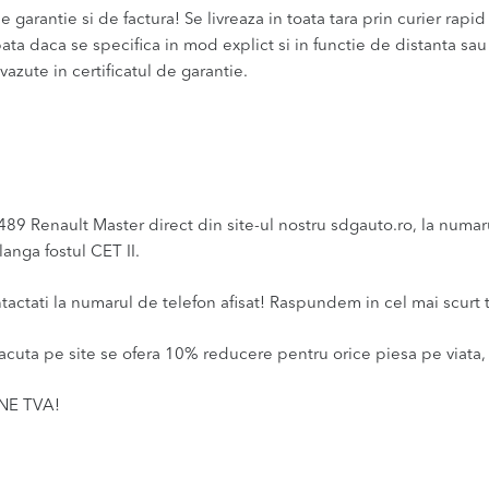
 garantie si de factura! Se livreaza in toata tara prin curier rapid 
bata daca se specifica in mod explict si in functie de distanta sa
vazute in certificatul de garantie.
 Renault Master direct din site-ul nostru sdgauto.ro, la numarul 
anga fostul CET II.
ntactati la numarul de telefon afisat! Raspundem in cel mai scurt 
acuta pe site se ofera 10% reducere pentru orice piesa pe viata, 
INE TVA!