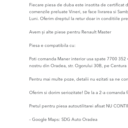
Fiecare piesa de duba este insotita de certificat de
comenzile preluate Vineri, se face livrarea si Sam
Luni. Oferim dreptul la retur doar in conditiile pre
Avem și alte piese pentru Renault Master
Piesa e compatibila cu:
Poti comanda Maner interior usa spate 7700 352 489
nostru din Oradea, str. Ogorului 30B, pe Centura l
Pentru mai multe poze, detalii nu ezitati sa ne co
Oferim si dorim seriozitate! De la a 2-a comanda f
Pretul pentru piesa autoutilitarei afisat NU CONT
– Google Maps: SDG Auto Oradea