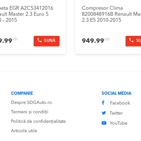
peta EGR A2C53412016
Compresor Clima
ult Master 2.3 Euro 5
8200848916B Renault Ma
 – 2015
2.3 E5 2010-2015
LEI
LEI
9.99
949.99
SUNĂ
S
COMPANIE
SOCIAL MEDIA
Despre SDGAuto.ro
Facebook
Termeni și condiții
Twitter
Politică de confidențialitate
YouTube
Articole utile