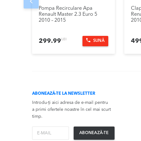
Prev
Pompa Recirculare Apa
Cla
Renault Master 2.3 Euro 5
Rena
2010 – 2015
2010
LEI
299.99
49
SUNĂ
ABONEAZĂ-TE LA NEWSLETTER
Introdu-ți aici adresa de e-mail pentru
a primi ofertele noastre în cel mai scurt
timp.
*Email
ABONEAZĂ-TE