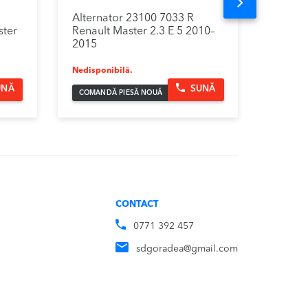
Next
Alternator 23100 7033 R
Pompa 
ster
Renault Master 2.3 E 5 2010–
Renaul
2015
2015
Nedisponibilă.
1,09
UNĂ
SUNĂ
COMANDĂ PIESĂ NOUĂ
CONTACT
0771 392 457
sdgoradea@gmail.com