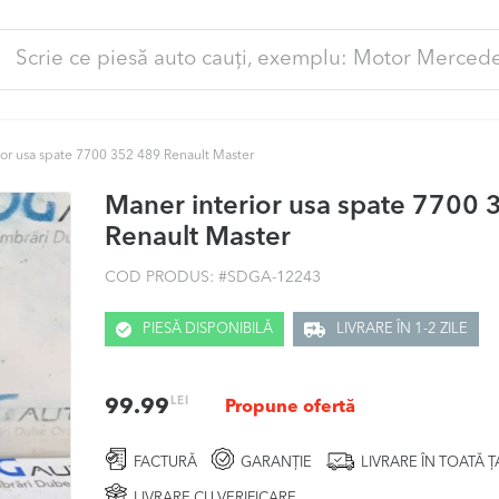
ută
pă:
ior usa spate 7700 352 489 Renault Master
Maner interior usa spate 7700
Renault Master
COD PRODUS: #
SDGA-12243
PIESĂ DISPONIBILĂ
LIVRARE ÎN 1-2 ZILE
LEI
99.99
Propune ofertă
FACTURĂ
GARANȚIE
LIVRARE ÎN TOATĂ 
LIVRARE CU VERIFICARE