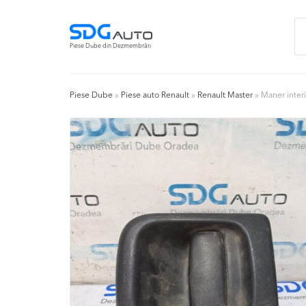
Skip
Skip
Ca
to
to
du
navigation
content
Piese Dube din Dezmembrări
Piese Dube
»
Piese auto Renault
»
Renault Master
»
Maner inter