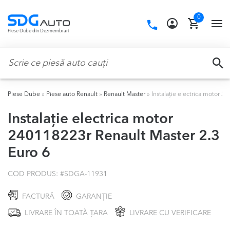
Skip
Skip
0
to
to
Call
TO
Piese Dube din Dezmembrări
navigation
content
us:
NA
Caută:
CA
Piese Dube
»
Piese auto Renault
»
Renault Master
»
Instalație electrica motor 
Instalație electrica motor
240118223r Renault Master 2.3
Euro 6
COD PRODUS: #
SDGA-11931
FACTURĂ
GARANȚIE
LIVRARE ÎN TOATĂ ȚARA
LIVRARE CU VERIFICARE