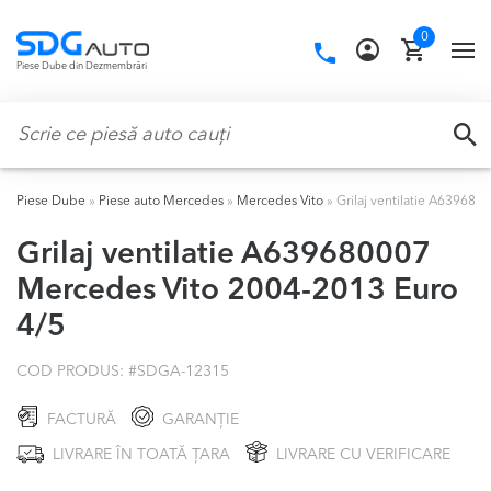
Skip
Skip
0
to
to
Call
TO
Piese Dube din Dezmembrări
navigation
content
us:
NA
Caută:
CA
Piese Dube
»
Piese auto Mercedes
»
Mercedes Vito
»
Grilaj ventilatie A63968
Grilaj ventilatie A639680007
Mercedes Vito 2004-2013 Euro
4/5
COD PRODUS: #
SDGA-12315
FACTURĂ
GARANȚIE
LIVRARE ÎN TOATĂ ȚARA
LIVRARE CU VERIFICARE