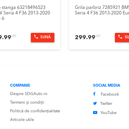
p stanga 63218496523
Grila parbriz 7285921 B
 Seria 4 F36 2013-2020
Seria 4 F36 2013-2020 Eu
 6
LEI
LEI
9.99
299.99
SUNĂ
S
COMPANIE
SOCIAL MEDIA
Despre SDGAuto.ro
Facebook
Termeni și condiții
Twitter
Politică de confidențialitate
YouTube
Articole utile