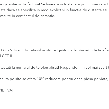
 garantie si de factura! Se livreaza in toata tara prin curier rapid 
bata daca se specifica in mod explict si in functie de distanta sa
vazute in certificatul de garantie.
ro 6 direct din site-ul nostru sdgauto.ro, la numarul de telefon 
 CET II.
ntactati la numarul de telefon afisat! Raspundem in cel mai scurt 
acuta pe site se ofera 10% reducere pentru orice piesa pe viata, 
INE TVA!