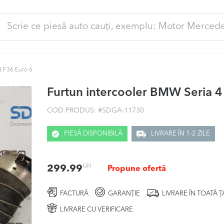
ută
pă:
4 F36 Euro 6
Furtun intercooler BMW Seria 4
COD PRODUS: #
SDGA-11730
PIESĂ DISPONIBILĂ
LIVRARE ÎN 1-2 ZILE
LEI
299.99
Propune ofertă
FACTURĂ
GARANȚIE
LIVRARE ÎN TOATĂ 
LIVRARE CU VERIFICARE