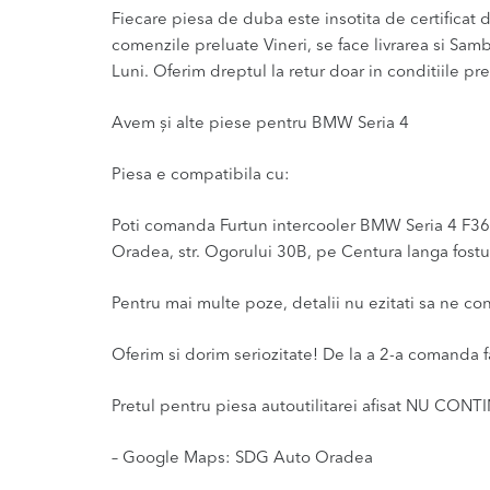
Fiecare piesa de duba este insotita de certificat de
comenzile preluate Vineri, se face livrarea si Sam
Luni. Oferim dreptul la retur doar in conditiile pre
Avem și alte piese pentru BMW Seria 4
Piesa e compatibila cu:
Poti comanda Furtun intercooler BMW Seria 4 F36 Eu
Oradea, str. Ogorului 30B, pe Centura langa fostul
Pentru mai multe poze, detalii nu ezitati sa ne co
Oferim si dorim seriozitate! De la a 2-a comanda f
Pretul pentru piesa autoutilitarei afisat NU CONT
– Google Maps: SDG Auto Oradea