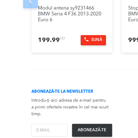
Prev
Modul antena sy9231466
Sto
BMW Seria 4 F36 2013-2020
BMW
Euro 6
Euro
LEI
199.99
99
SUNĂ
ABONEAZĂ-TE LA NEWSLETTER
Introdu-ți aici adresa de e-mail pentru
a primi ofertele noastre în cel mai scurt
timp.
*Email
ABONEAZĂ-TE