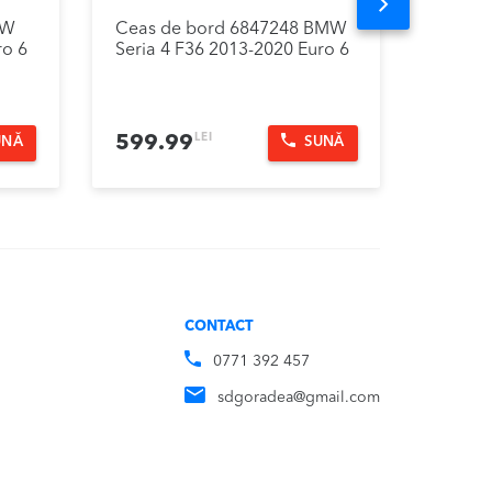
Next
MW
Ceas de bord 6847248 BMW
Plafon
ro 6
Seria 4 F36 2013-2020 Euro 6
Seria 
LEI
599.99
399.
UNĂ
SUNĂ
CONTACT
0771 392 457
sdgoradea@gmail.com