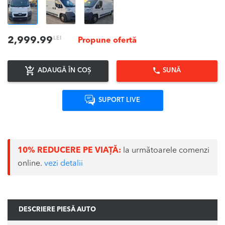
LEI
2,999.99
Propune ofertă
ADAUGĂ ÎN COȘ
SUNĂ
SUPORT LIVE
10% REDUCERE PE VIAȚĂ:
la următoarele comenzi
online.
vezi detalii
DESCRIERE PIESĂ AUTO