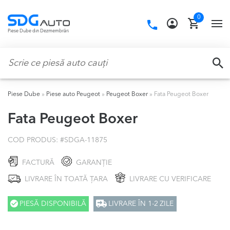
Skip
Skip
0
to
to
Call
TO
Piese Dube din Dezmembrări
navigation
content
us:
NA
Caută:
CA
Piese Dube
»
Piese auto Peugeot
»
Peugeot Boxer
»
Fata Peugeot Boxer
Fata Peugeot Boxer
COD PRODUS: #
SDGA-11875
FACTURĂ
GARANȚIE
LIVRARE ÎN TOATĂ ȚARA
LIVRARE CU VERIFICARE
PIESĂ DISPONIBILĂ
LIVRARE ÎN 1-2 ZILE