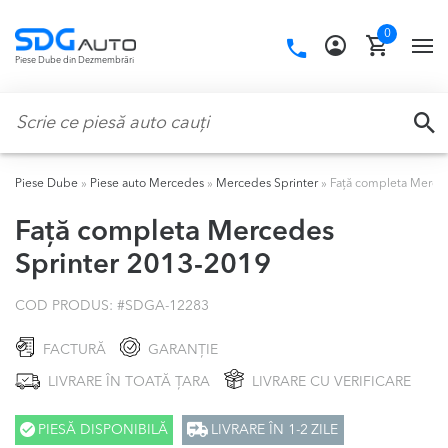
Skip
Skip
0
to
to
Call
TO
Piese Dube din Dezmembrări
navigation
content
us:
NA
Caută:
CA
Piese Dube
»
Piese auto Mercedes
»
Mercedes Sprinter
»
Față completa Merce
Față completa Mercedes
Sprinter 2013-2019
COD PRODUS: #
SDGA-12283
FACTURĂ
GARANȚIE
LIVRARE ÎN TOATĂ ȚARA
LIVRARE CU VERIFICARE
PIESĂ DISPONIBILĂ
LIVRARE ÎN 1-2 ZILE