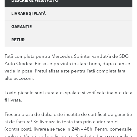
DESCRIERE PIESĂ AUTO
LIVRARE ȘI PLATĂ
GARANȚIE
RETUR
Față completa pentru Mercedes Sprinter vandut/a de SDG
Auto Oradea. Piesa se prezinta in stare buna, dupa cum se
vede in poze. Pretul afisat este pentru Față completa fara
alte accesorii.
Toate piesele sunt curatate, spalate si verificate inainte de a
fi livrata.
Fiecare piesa de duba este insotita de certificat de garantie
si de factura! Se livreaza in toata tara prin curier rapid
(contra cost), livrarea se face in 24h – 48h. Pentru comenzile
preluate Vineri, se face livrarea si Sambata daca se specifica