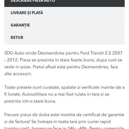
DESCRIERE PIESĂ AUTO
LIVRARE ȘI PLATĂ
GARANȚIE
RETUR
SDG Auto vinde Dezmembrez pentru Ford Transit 2.2 2007
– 2012. Piesa se prezinta in stare foarte buna, dupa cum se
vede in poze. Pretul afisat este pentru Dezmembrez, fara
alte accesorii.
Toate piesele sunt curatate, spalate si verificate inainte de a
fi livrate. Autoutilitara nu a mai fost rulata in tara si se
prezinta intr-o stare buna.
Fiecare piesa de duba este insotita de certificat de garantie
si de factura! Se livreaza in toata tara prin curier rapid
(contra cost), livrarea se face in 24h – 48h. Pentru comenzile