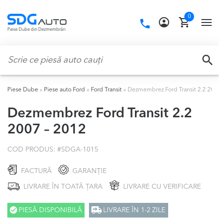
Skip
Skip
0
to
to
Call
TO
Piese Dube din Dezmembrări
navigation
content
us:
NA
Caută:
CA
Piese Dube
»
Piese auto Ford
»
Ford Transit
»
Dezmembrez Ford Transit 2.2 200
Dezmembrez Ford Transit 2.2
2007 – 2012
COD PRODUS: #
SDGA-1015
FACTURĂ
GARANȚIE
LIVRARE ÎN TOATĂ ȚARA
LIVRARE CU VERIFICARE
PIESĂ DISPONIBILĂ
LIVRARE ÎN 1-2 ZILE