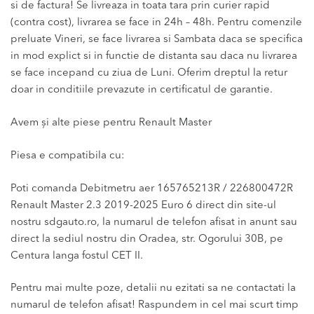
si de factura! Se livreaza in toata tara prin curier rapid
(contra cost), livrarea se face in 24h – 48h. Pentru comenzile
preluate Vineri, se face livrarea si Sambata daca se specifica
in mod explict si in functie de distanta sau daca nu livrarea
se face incepand cu ziua de Luni. Oferim dreptul la retur
doar in conditiile prevazute in certificatul de garantie.
Avem și alte piese pentru Renault Master
Piesa e compatibila cu:
Poti comanda Debitmetru aer 165765213R / 226800472R
Renault Master 2.3 2019-2025 Euro 6 direct din site-ul
nostru sdgauto.ro, la numarul de telefon afisat in anunt sau
direct la sediul nostru din Oradea, str. Ogorului 30B, pe
Centura langa fostul CET II.
Pentru mai multe poze, detalii nu ezitati sa ne contactati la
numarul de telefon afisat! Raspundem in cel mai scurt timp