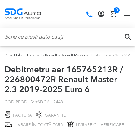
Skip
Skip
0
to
to
Call
TO
Piese Dube din Dezmembrări
navigation
content
us:
NA
Caută:
CA
Piese Dube
»
Piese auto Renault
»
Renault Master
»
Debitmetru aer 165765213R
Debitmetru aer 165765213R /
226800472R Renault Master
2.3 2019-2025 Euro 6
COD PRODUS: #
SDGA-12448
FACTURĂ
GARANȚIE
LIVRARE ÎN TOATĂ ȚARA
LIVRARE CU VERIFICARE