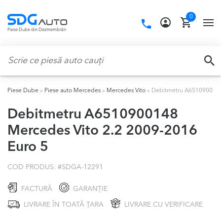
Skip
Skip
0
to
to
Call
TO
Piese Dube din Dezmembrări
navigation
content
us:
NA
Caută:
CA
Piese Dube
»
Piese auto Mercedes
»
Mercedes Vito
»
Debitmetru A6510900148 
Debitmetru A6510900148
Mercedes Vito 2.2 2009-2016
Euro 5
COD PRODUS: #
SDGA-12291
FACTURĂ
GARANȚIE
LIVRARE ÎN TOATĂ ȚARA
LIVRARE CU VERIFICARE