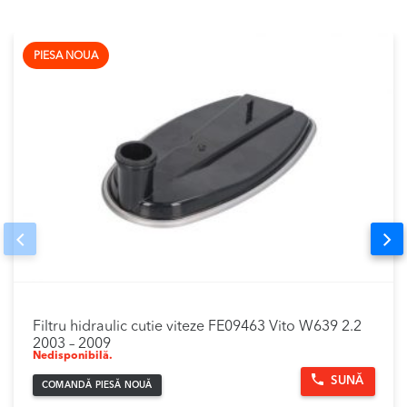
PIESA NOUA
Prev
Nex
Filtru hidraulic cutie viteze FE09463 Vito W639 2.2
2003 – 2009
Nedisponibilă.
SUNĂ
COMANDĂ PIESĂ NOUĂ