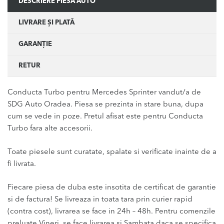
DESCRIERE PIESĂ AUTO
LIVRARE ȘI PLATĂ
GARANȚIE
RETUR
Conducta Turbo pentru Mercedes Sprinter vandut/a de
SDG Auto Oradea. Piesa se prezinta in stare buna, dupa
cum se vede in poze. Pretul afisat este pentru Conducta
Turbo fara alte accesorii.
Toate piesele sunt curatate, spalate si verificate inainte de a
fi livrata.
Fiecare piesa de duba este insotita de certificat de garantie
si de factura! Se livreaza in toata tara prin curier rapid
(contra cost), livrarea se face in 24h – 48h. Pentru comenzile
preluate Vineri, se face livrarea si Sambata daca se specifica