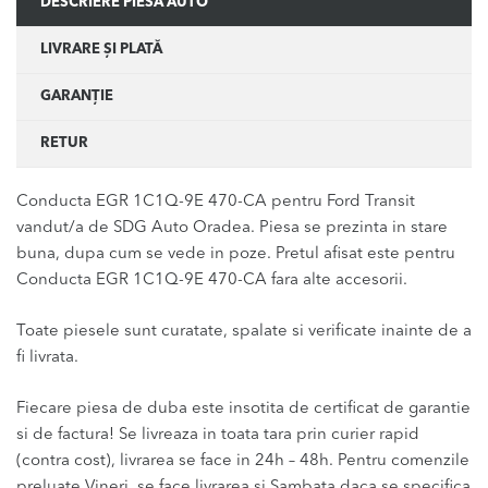
DESCRIERE PIESĂ AUTO
LIVRARE ȘI PLATĂ
GARANȚIE
RETUR
Conducta EGR 1C1Q-9E 470-CA pentru Ford Transit
vandut/a de SDG Auto Oradea. Piesa se prezinta in stare
buna, dupa cum se vede in poze. Pretul afisat este pentru
Conducta EGR 1C1Q-9E 470-CA fara alte accesorii.
Toate piesele sunt curatate, spalate si verificate inainte de a
fi livrata.
Fiecare piesa de duba este insotita de certificat de garantie
si de factura! Se livreaza in toata tara prin curier rapid
(contra cost), livrarea se face in 24h – 48h. Pentru comenzile
preluate Vineri, se face livrarea si Sambata daca se specifica