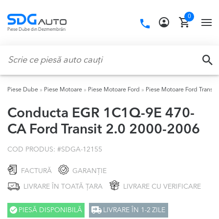
Skip
Skip
0
to
to
Call
TO
Piese Dube din Dezmembrări
navigation
content
us:
NA
Caută:
CA
Piese Dube
»
Piese Motoare
»
Piese Motoare Ford
»
Piese Motoare Ford Transit
Conducta EGR 1C1Q-9E 470-
CA Ford Transit 2.0 2000-2006
COD PRODUS: #
SDGA-12155
FACTURĂ
GARANȚIE
LIVRARE ÎN TOATĂ ȚARA
LIVRARE CU VERIFICARE
PIESĂ DISPONIBILĂ
LIVRARE ÎN 1-2 ZILE