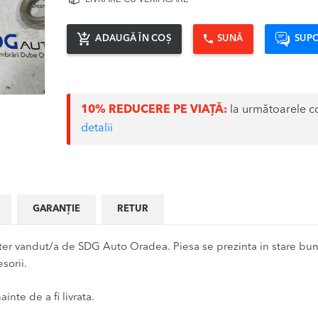
ADAUGĂ ÎN COȘ
SUNĂ
SUPO
10% REDUCERE PE VIAȚĂ:
la următoarele c
detalii
GARANȚIE
RETUR
 vandut/a de SDG Auto Oradea. Piesa se prezinta in stare buna,
sorii.
inte de a fi livrata.