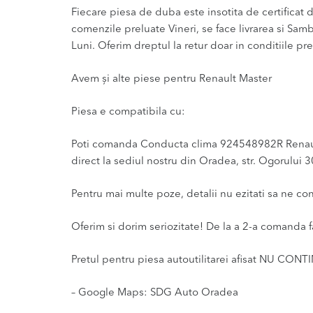
Fiecare piesa de duba este insotita de certificat de
comenzile preluate Vineri, se face livrarea si Sam
Luni. Oferim dreptul la retur doar in conditiile pre
Avem și alte piese pentru Renault Master
Piesa e compatibila cu:
Poti comanda Conducta clima 924548982R Renault M
direct la sediul nostru din Oradea, str. Ogorului 3
Pentru mai multe poze, detalii nu ezitati sa ne co
Oferim si dorim seriozitate! De la a 2-a comanda f
Pretul pentru piesa autoutilitarei afisat NU CONT
– Google Maps: SDG Auto Oradea