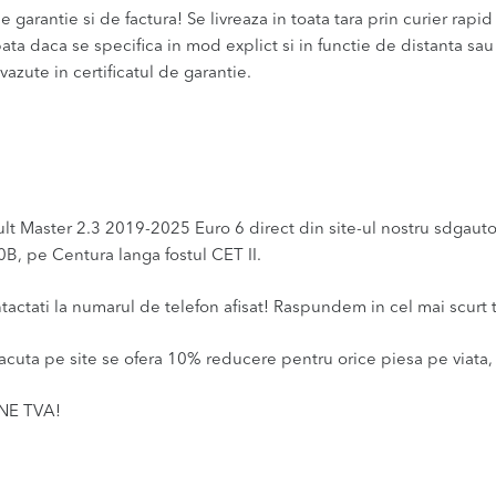
 garantie si de factura! Se livreaza in toata tara prin curier rapid 
bata daca se specifica in mod explict si in functie de distanta sa
vazute in certificatul de garantie.
aster 2.3 2019-2025 Euro 6 direct din site-ul nostru sdgauto.ro
0B, pe Centura langa fostul CET II.
ntactati la numarul de telefon afisat! Raspundem in cel mai scurt 
acuta pe site se ofera 10% reducere pentru orice piesa pe viata, 
INE TVA!