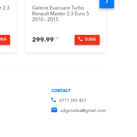
Next
r 2.3
Galerie Evacuare Turbo
Pompa 
Renault Master 2.3 Euro 5
Renaul
2010 – 2015
2015
LEI
299.99
1,09
UNĂ
SUNĂ
CONTACT
0771 392 457
sdgoradea@gmail.com