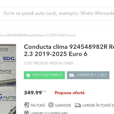
ută
pă:
ima 924548982R Renault Master 2.3 2019-2025 Euro 6
Conducta clima 924548982R Re
2.3 2019-2025 Euro 6
COD PRODUS: #
SDGA-12426
PIESĂ DISPONIBILĂ
LIVRARE ÎN 1-2 ZILE
LEI
349.99
Propune ofertă
FACTURĂ
GARANȚIE
LIVRARE ÎN TOATĂ 
LIVRARE CU VERIFICARE