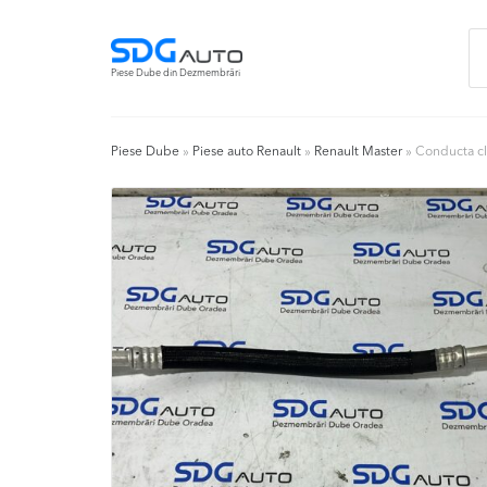
Skip
Skip
Ca
to
to
du
navigation
content
Piese Dube din Dezmembrări
Piese Dube
»
Piese auto Renault
»
Renault Master
»
Conducta cl