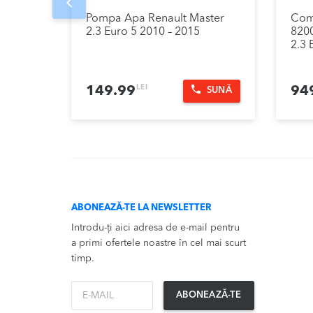
Prev
Pompa Apa Renault Master
Com
2.3 Euro 5 2010 – 2015
820
2.3 
LEI
149.99
94
SUNĂ
ABONEAZĂ-TE LA NEWSLETTER
Introdu-ți aici adresa de e-mail pentru
a primi ofertele noastre în cel mai scurt
timp.
*Email
ABONEAZĂ-TE