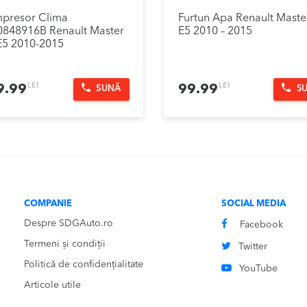
presor Clima
Furtun Apa Renault Maste
0848916B Renault Master
E5 2010 – 2015
E5 2010-2015
LEI
LEI
9.99
99.99
SUNĂ
S
COMPANIE
SOCIAL MEDIA
Despre SDGAuto.ro
Facebook
Termeni și condiții
Twitter
Politică de confidențialitate
YouTube
Articole utile