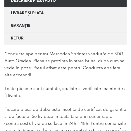
DESCRIERE PIESĂ AUTO
LIVRARE ȘI PLATĂ
GARANȚIE
RETUR
Conducta apa pentru Mercedes Sprinter vandut/a de SDG
Auto Oradea. Piesa se prezinta in stare buna, dupa cum se
vede in poze. Pretul afisat este pentru Conducta apa fara
alte accesorii.
Toate piesele sunt curatate, spalate si verificate inainte de a
fi livrata.
Fiecare piesa de duba este insotita de certificat de garantie
si de factura! Se livreaza in toata tara prin curier rapid
(contra cost), livrarea se face in 24h – 48h. Pentru comenzile
preluate Vineri, se face livrarea si Sambata daca se specifica