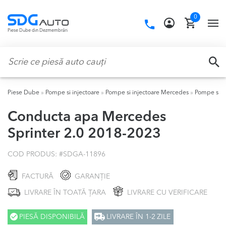
Skip
Skip
0
to
to
Call
TO
Piese Dube din Dezmembrări
navigation
content
us:
NA
Caută:
CA
Piese Dube
»
Pompe si injectoare
»
Pompe si injectoare Mercedes
»
Pompe si i
Conducta apa Mercedes
Sprinter 2.0 2018-2023
COD PRODUS: #
SDGA-11896
FACTURĂ
GARANȚIE
LIVRARE ÎN TOATĂ ȚARA
LIVRARE CU VERIFICARE
PIESĂ DISPONIBILĂ
LIVRARE ÎN 1-2 ZILE