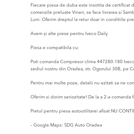
Fiecare piesa de duba este insotita de certificat de
comenzile preluate Vineri, se face livrarea si Sam
Luni. Oferim dreptul la retur doar in conditiile pre
Avem și alte piese pentru Iveco Daily
Piesa e compatibila cu:
Poti comanda Compresor clima 447280-180 Iveco Dai
sediul nostru din Oradea, str. Ogorului 30B, pe Ce
Pentru mai multe poze, detalii nu ezitati sa ne co
Oferim si dorim seriozitate! De la a 2-a comanda f
Pretul pentru piesa autoutilitarei afisat NU CONT
– Google Maps: SDG Auto Oradea