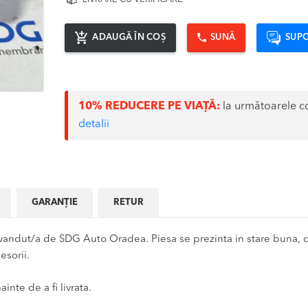
ADAUGĂ ÎN COȘ
SUNĂ
SUPO
10% REDUCERE PE VIAȚĂ:
la următoarele c
detalii
GARANȚIE
RETUR
ndut/a de SDG Auto Oradea. Piesa se prezinta in stare buna, du
sorii.
inte de a fi livrata.