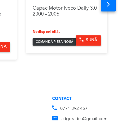
Next
Capac Motor Iveco Daily 3.0
Turbo 
6
2000 – 2006
Iveco D
Nedisponibilă.
899.
SUNĂ
COMANDĂ PIESĂ NOUĂ
UNĂ
CONTACT
0771 392 457
sdgoradea@gmail.com