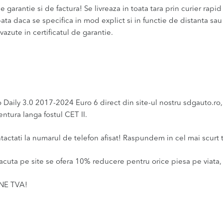
 garantie si de factura! Se livreaza in toata tara prin curier rapid 
bata daca se specifica in mod explict si in functie de distanta sa
vazute in certificatul de garantie.
ly 3.0 2017-2024 Euro 6 direct din site-ul nostru sdgauto.ro, la
ntura langa fostul CET II.
ntactati la numarul de telefon afisat! Raspundem in cel mai scurt 
acuta pe site se ofera 10% reducere pentru orice piesa pe viata, 
INE TVA!