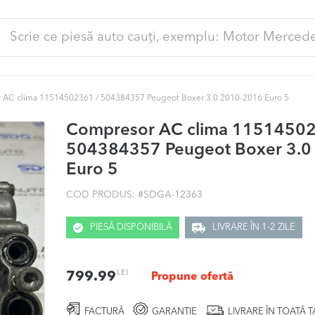
ută
pă:
 AC clima 11514502361 / 504384357 Peugeot Boxer 3.0 2010-2016 Euro 5
Compresor AC clima 11514502
504384357 Peugeot Boxer 3.0
Euro 5
COD PRODUS: #
SDGA-12363
PIESĂ DISPONIBILĂ
LIVRARE ÎN 1-2 ZILE
LEI
799.99
Propune ofertă
FACTURĂ
GARANȚIE
LIVRARE ÎN TOATĂ 