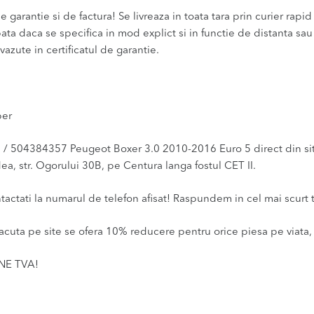
 garantie si de factura! Se livreaza in toata tara prin curier rapid 
bata daca se specifica in mod explict si in functie de distanta sa
vazute in certificatul de garantie.
per
504384357 Peugeot Boxer 3.0 2010-2016 Euro 5 direct din site-
dea, str. Ogorului 30B, pe Centura langa fostul CET II.
ntactati la numarul de telefon afisat! Raspundem in cel mai scurt 
acuta pe site se ofera 10% reducere pentru orice piesa pe viata, 
INE TVA!