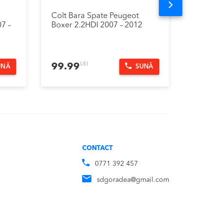
Next
Colt Bara Spate Peugeot
Radiat
7 –
Boxer 2.2HDI 2007 – 2012
Boxer 
LEI
99.99
350.
UNĂ
SUNĂ
CONTACT
0771 392 457
sdgoradea@gmail.com