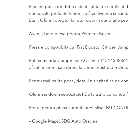
Fiecare piesa de duba este insotita de certificat de
comenzile preluate Vineri, se face livrarea si Sam
Luni. Oferim dreptul la retur doar in conditiile pre
Avem și alte piese pentru Peugeot Boxer
Piesa e compatibila cu: Fiat Ducato, Citroen Jum
Poti comanda Compresor AC clima 11514502361 / 
afisat in anunt sau direct la sediul nostru din Ora
Pentru mai multe poze, detalii nu ezitati sa ne co
Oferim si dorim seriozitate! De la a 2-a comanda f
Pretul pentru piesa autoutilitarei afisat NU CONT
– Google Maps: SDG Auto Oradea