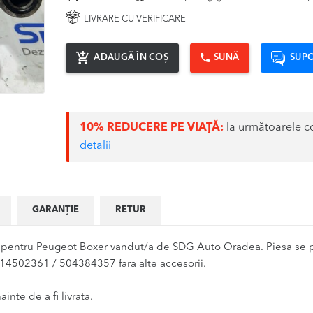
LIVRARE CU VERIFICARE
ADAUGĂ ÎN COȘ
SUNĂ
SUPO
10% REDUCERE PE VIAȚĂ:
la următoarele c
detalii
GARANȚIE
RETUR
ntru Peugeot Boxer vandut/a de SDG Auto Oradea. Piesa se pre
14502361 / 504384357 fara alte accesorii.
inte de a fi livrata.