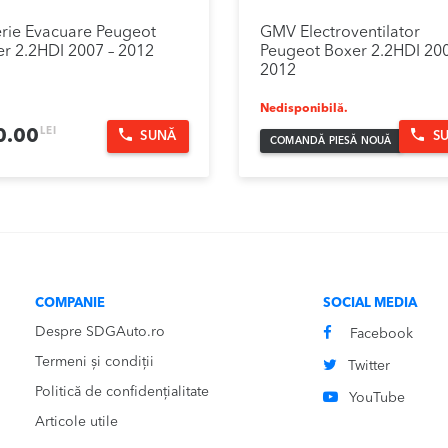
rie Evacuare Peugeot
GMV Electroventilator
r 2.2HDI 2007 – 2012
Peugeot Boxer 2.2HDI 200
2012
Nedisponibilă.
LEI
0.00
SUNĂ
S
COMANDĂ PIESĂ NOUĂ
COMPANIE
SOCIAL MEDIA
Despre SDGAuto.ro
Facebook
Termeni și condiții
Twitter
Politică de confidențialitate
YouTube
Articole utile