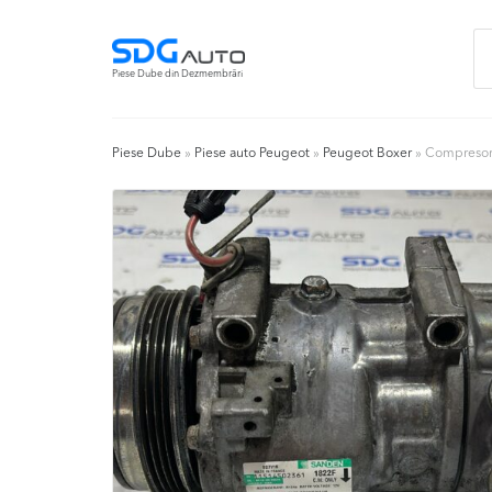
Skip
Skip
Ca
to
to
du
navigation
content
Piese Dube din Dezmembrări
Piese Dube
»
Piese auto Peugeot
»
Peugeot Boxer
»
Compresor