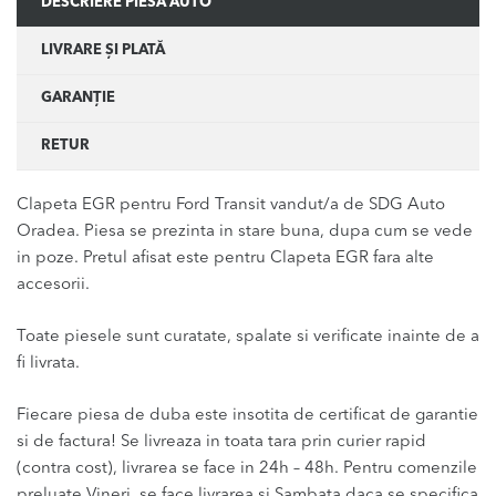
DESCRIERE PIESĂ AUTO
LIVRARE ȘI PLATĂ
GARANȚIE
RETUR
Clapeta EGR pentru Ford Transit vandut/a de SDG Auto
Oradea. Piesa se prezinta in stare buna, dupa cum se vede
in poze. Pretul afisat este pentru Clapeta EGR fara alte
accesorii.
Toate piesele sunt curatate, spalate si verificate inainte de a
fi livrata.
Fiecare piesa de duba este insotita de certificat de garantie
si de factura! Se livreaza in toata tara prin curier rapid
(contra cost), livrarea se face in 24h – 48h. Pentru comenzile
preluate Vineri, se face livrarea si Sambata daca se specifica