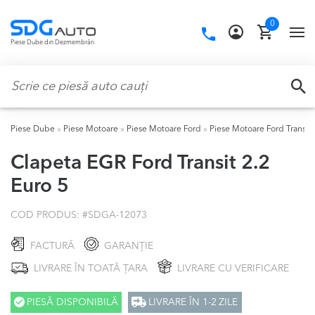
Skip
Skip
0
to
to
Call
TO
Piese Dube din Dezmembrări
navigation
content
us:
NA
Caută:
CA
Piese Dube
»
Piese Motoare
»
Piese Motoare Ford
»
Piese Motoare Ford Transit
Clapeta EGR Ford Transit 2.2
Euro 5
COD PRODUS: #
SDGA-12073
FACTURĂ
GARANȚIE
LIVRARE ÎN TOATĂ ȚARA
LIVRARE CU VERIFICARE
PIESĂ DISPONIBILĂ
LIVRARE ÎN 1-2 ZILE