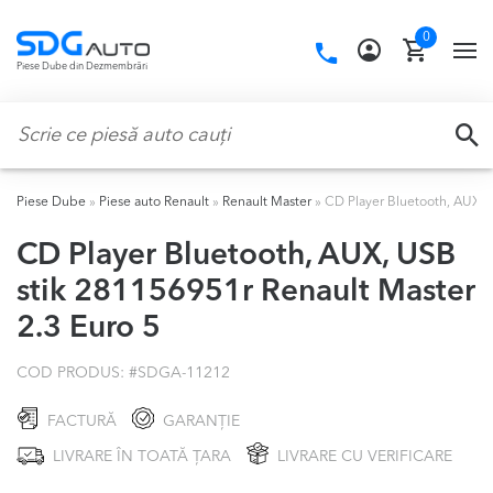
Skip
Skip
0
to
to
Call
TO
Piese Dube din Dezmembrări
navigation
content
us:
NA
Caută:
CA
Piese Dube
»
Piese auto Renault
»
Renault Master
»
CD Player Bluetooth, AUX, 
CD Player Bluetooth, AUX, USB
stik 281156951r Renault Master
2.3 Euro 5
COD PRODUS: #
SDGA-11212
FACTURĂ
GARANȚIE
LIVRARE ÎN TOATĂ ȚARA
LIVRARE CU VERIFICARE