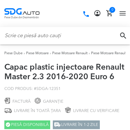
Skip
Skip
0
to
to
Call
TO
Piese Dube din Dezmembrări
navigation
content
us:
NA
Caută:
CA
Piese Dube
»
Piese Motoare
»
Piese Motoare Renault
»
Piese Motoare Renault M
Capac plastic injectoare Renault
Master 2.3 2016-2020 Euro 6
COD PRODUS: #
SDGA-12351
FACTURĂ
GARANȚIE
LIVRARE ÎN TOATĂ ȚARA
LIVRARE CU VERIFICARE
PIESĂ DISPONIBILĂ
LIVRARE ÎN 1-2 ZILE