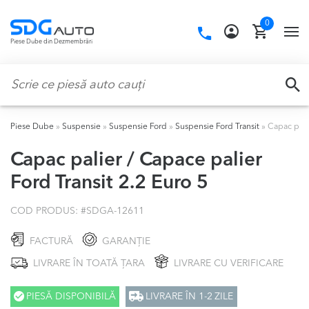
Skip
Skip
0
to
to
Call
TO
Piese Dube din Dezmembrări
navigation
content
us:
NA
Caută:
CA
Piese Dube
»
Suspensie
»
Suspensie Ford
»
Suspensie Ford Transit
»
Capac palie
Capac palier / Capace palier
Ford Transit 2.2 Euro 5
COD PRODUS: #
SDGA-12611
FACTURĂ
GARANȚIE
LIVRARE ÎN TOATĂ ȚARA
LIVRARE CU VERIFICARE
PIESĂ DISPONIBILĂ
LIVRARE ÎN 1-2 ZILE