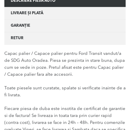
DESCRIERE PIESĂ AUTO
LIVRARE ȘI PLATĂ
GARANȚIE
RETUR
Capac palier / Capace palier pentru Ford Transit vandut/a
de SDG Auto Oradea. Piesa se prezinta in stare buna, dupa
cum se vede in poze. Pretul afisat este pentru Capac palier
/ Capace palier fara alte accesorii.
Toate piesele sunt curatate, spalate si verificate inainte de a
fi livrata.
Fiecare piesa de duba este insotita de certificat de garantie
si de factura! Se livreaza in toata tara prin curier rapid
(contra cost), livrarea se face in 24h – 48h. Pentru comenzile
preluate Vineri, se face livrarea si Sambata daca se specifica