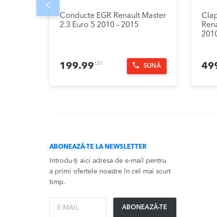
Prev
Conducte EGR Renault Master
Cla
2.3 Euro 5 2010 – 2015
Rena
2010
LEI
199.99
49
SUNĂ
ABONEAZĂ-TE LA NEWSLETTER
Introdu-ți aici adresa de e-mail pentru
a primi ofertele noastre în cel mai scurt
timp.
*Email
ABONEAZĂ-TE