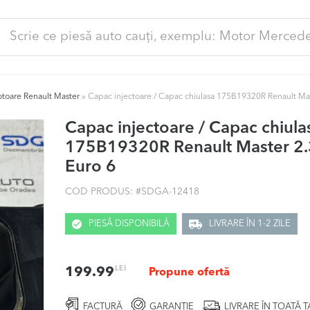
ută
pă:
toare Renault Master
»
Capac injectoare / Capac chiulasa 175B19320R Renault Ma
Capac injectoare / Capac chiula
175B19320R Renault Master 2
Euro 6
COD PRODUS: #
SDGA-12418
PIESĂ DISPONIBILĂ
LIVRARE ÎN 1-2 ZILE
LEI
199.99
Propune ofertă
FACTURĂ
GARANȚIE
LIVRARE ÎN TOATĂ 