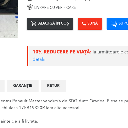
LIVRARE CU VERIFICARE
ADAUGĂ ÎN COȘ
SUNĂ
SUPO
10% REDUCERE PE VIAȚĂ:
la următoarele c
detalii
GARANȚIE
RETUR
ntru Renault Master vandut/a de SDG Auto Oradea. Piesa se pre
c chiulasa 175B19320R fara alte accesorii.
inte de a fi livrata.