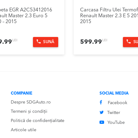
peta EGR A2C53412016
Carcasa Filtru Ulei Termof
ult Master 2.3 Euro 5
Renault Master 2.3 E 5 20
 – 2015
2015
LEI
LEI
9.99
599.99
SUNĂ
S
COMPANIE
SOCIAL MEDIA
Despre SDGAuto.ro
Facebook
Termeni și condiții
Twitter
Politică de confidențialitate
YouTube
Articole utile