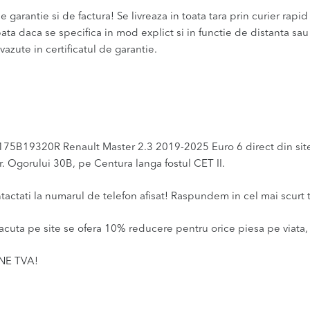
 garantie si de factura! Se livreaza in toata tara prin curier rapid 
bata daca se specifica in mod explict si in functie de distanta sa
vazute in certificatul de garantie.
75B19320R Renault Master 2.3 2019-2025 Euro 6 direct din site-u
r. Ogorului 30B, pe Centura langa fostul CET II.
ntactati la numarul de telefon afisat! Raspundem in cel mai scurt 
acuta pe site se ofera 10% reducere pentru orice piesa pe viata, 
INE TVA!