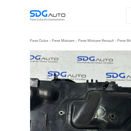
Skip
Skip
Ca
to
to
du
navigation
content
Piese Dube din Dezmembrări
Piese Dube
»
Piese Motoare
»
Piese Motoare Renault
»
Piese Mo