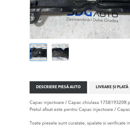
DESCRIERE PIESĂ AUTO
LIVRARE ȘI PLATĂ
Capac injectoare / Capac chiulasa 175B19320R pe
Pretul afisat este pentru Capac injectoare / Capa
Toate piesele sunt curatate, spalate si verificate ina