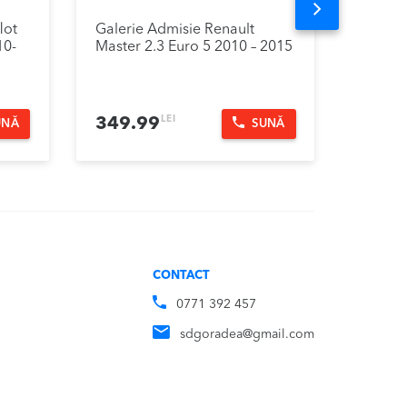
Next
lot
Galerie Admisie Renault
Vas Ex
10-
Master 2.3 Euro 5 2010 – 2015
Renaul
2015
LEI
349.99
199.
UNĂ
SUNĂ
CONTACT
0771 392 457
sdgoradea@gmail.com