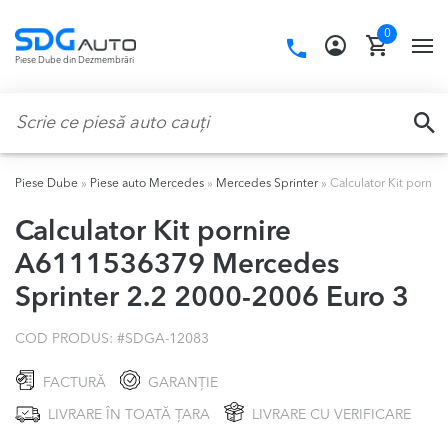
Skip
Skip
0
to
to
Call
TO
Piese Dube din Dezmembrări
navigation
content
us:
NA
Caută:
CA
Piese Dube
»
Piese auto Mercedes
»
Mercedes Sprinter
»
Calculator Kit porni
Calculator Kit pornire
A6111536379 Mercedes
Sprinter 2.2 2000-2006 Euro 3
COD PRODUS: #
SDGA-12083
FACTURĂ
GARANȚIE
LIVRARE ÎN TOATĂ ȚARA
LIVRARE CU VERIFICARE