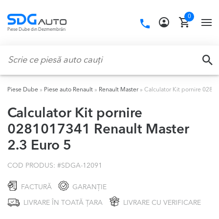
Skip
Skip
0
to
to
Call
TO
Piese Dube din Dezmembrări
navigation
content
us:
NA
Caută:
CA
Piese Dube
»
Piese auto Renault
»
Renault Master
»
Calculator Kit pornire 0281
Calculator Kit pornire
0281017341 Renault Master
2.3 Euro 5
COD PRODUS: #
SDGA-12091
FACTURĂ
GARANȚIE
LIVRARE ÎN TOATĂ ȚARA
LIVRARE CU VERIFICARE