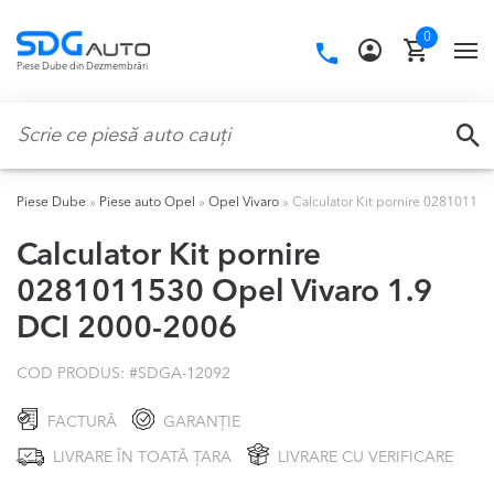
Skip
Skip
0
to
to
Call
TO
Piese Dube din Dezmembrări
navigation
content
us:
NA
Caută:
CA
Piese Dube
»
Piese auto Opel
»
Opel Vivaro
»
Calculator Kit pornire 02810115
Calculator Kit pornire
0281011530 Opel Vivaro 1.9
DCI 2000-2006
COD PRODUS: #
SDGA-12092
FACTURĂ
GARANȚIE
LIVRARE ÎN TOATĂ ȚARA
LIVRARE CU VERIFICARE