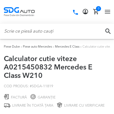
Skip
Skip
0
to
to
Call
TO
Piese Dube din Dezmembrări
navigation
content
us:
NA
Caută:
CA
Piese Dube
»
Piese auto Mercedes
»
Mercedes E Class
»
Calculator cutie vite
Calculator cutie viteze
A0215450832 Mercedes E
Class W210
COD PRODUS: #
SDGA-11819
FACTURĂ
GARANȚIE
LIVRARE ÎN TOATĂ ȚARA
LIVRARE CU VERIFICARE