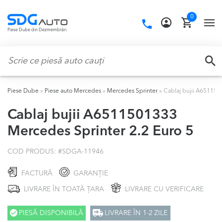
Skip
Skip
0
to
to
Call
TO
Piese Dube din Dezmembrări
navigation
content
us:
NA
Caută:
CA
Piese Dube
»
Piese auto Mercedes
»
Mercedes Sprinter
»
Cablaj bujii A651150
Cablaj bujii A6511501333
Mercedes Sprinter 2.2 Euro 5
COD PRODUS: #
SDGA-11946
FACTURĂ
GARANȚIE
LIVRARE ÎN TOATĂ ȚARA
LIVRARE CU VERIFICARE
PIESĂ DISPONIBILĂ
LIVRARE ÎN 1-2 ZILE