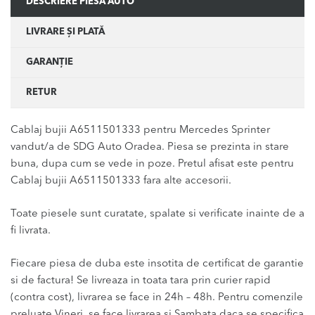
DESCRIERE PIESĂ AUTO
LIVRARE ȘI PLATĂ
GARANȚIE
RETUR
Cablaj bujii A6511501333 pentru Mercedes Sprinter
vandut/a de SDG Auto Oradea. Piesa se prezinta in stare
buna, dupa cum se vede in poze. Pretul afisat este pentru
Cablaj bujii A6511501333 fara alte accesorii.
Toate piesele sunt curatate, spalate si verificate inainte de a
fi livrata.
Fiecare piesa de duba este insotita de certificat de garantie
si de factura! Se livreaza in toata tara prin curier rapid
(contra cost), livrarea se face in 24h – 48h. Pentru comenzile
preluate Vineri, se face livrarea si Sambata daca se specifica