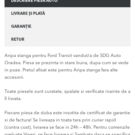
DESCRIERE PIESĂ AUTO
LIVRARE ȘI PLATĂ
GARANȚIE
RETUR
Aripa stanga pentru Ford Transit vandut/a de SDG Auto
Oradea. Piesa se prezinta in stare buna, dupa cum se vede
in poze. Pretul afisat este pentru Aripa stanga fara alte
accesorii.
Toate piesele sunt curatate, spalate si verificate inainte de a
fi livrata.
Fiecare piesa de duba este insotita de certificat de garantie
si de factura! Se livreaza in toata tara prin curier rapid
(contra cost), livrarea se face in 24h – 48h. Pentru comenzile
preluate Vineri, se face livrarea si Sambata daca se specifica