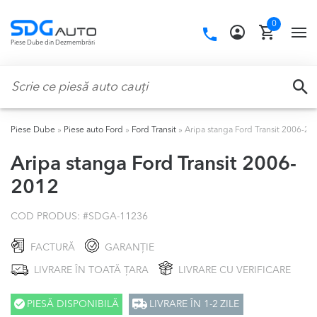
Skip
Skip
0
to
to
Call
TO
Piese Dube din Dezmembrări
navigation
content
us:
NA
Caută:
CA
Piese Dube
»
Piese auto Ford
»
Ford Transit
»
Aripa stanga Ford Transit 2006-20
Aripa stanga Ford Transit 2006-
2012
COD PRODUS: #
SDGA-11236
FACTURĂ
GARANȚIE
LIVRARE ÎN TOATĂ ȚARA
LIVRARE CU VERIFICARE
PIESĂ DISPONIBILĂ
LIVRARE ÎN 1-2 ZILE