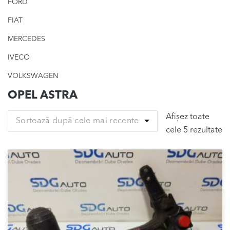
FORD
FIAT
MERCEDES
IVECO
VOLKSWAGEN
OPEL ASTRA
Afișez toate
Sortează după cele mai recente
So
cele 5 rezultate
d
ce
m
re