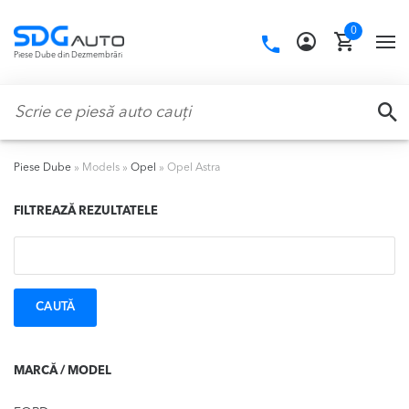
Skip
Skip
0
to
to
Call
TO
Piese Dube din Dezmembrări
navigation
content
us:
NA
Caută:
CA
Piese Dube
»
Models
»
Opel
»
Opel Astra
FILTREAZĂ REZULTATELE
Caută:
MARCĂ / MODEL