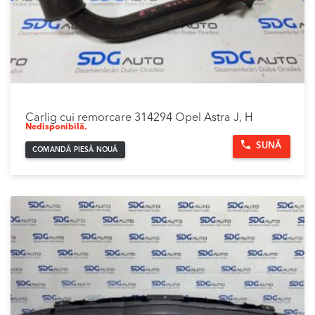
Carlig cui remorcare 314294 Opel Astra J, H
Nedisponibilă.
SUNĂ
COMANDĂ PIESĂ NOUĂ