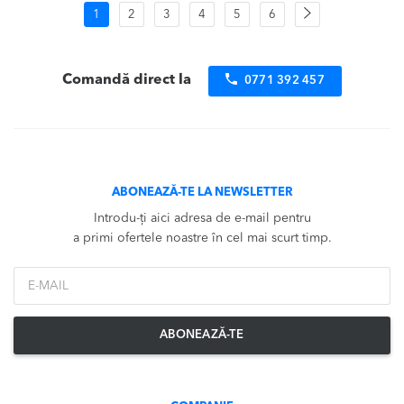
Navigare
Pagina
1
2
3
4
5
6
următoare
în
produse
Comandă direct la
0771 392 457
ABONEAZĂ-TE LA NEWSLETTER
Introdu-ți aici adresa de e-mail pentru
a primi ofertele noastre în cel mai scurt timp.
*Email
ABONEAZĂ-TE