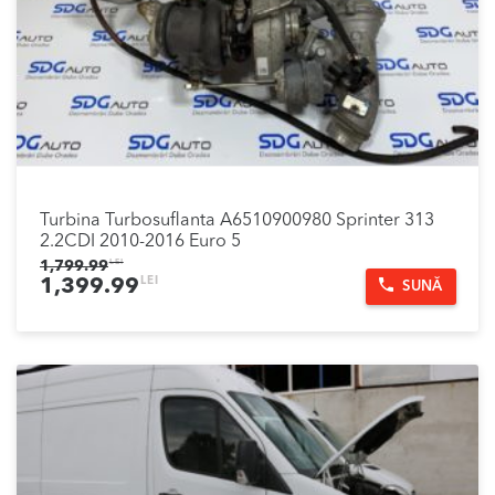
Turbina Turbosuflanta A6510900980 Sprinter 313
2.2CDI 2010-2016 Euro 5
1,799.99
LEI
Prețul
Prețul
LEI
1,399.99
SUNĂ
inițial
curent
a
este:
fost:
1,399.99lei.
1,799.99lei.