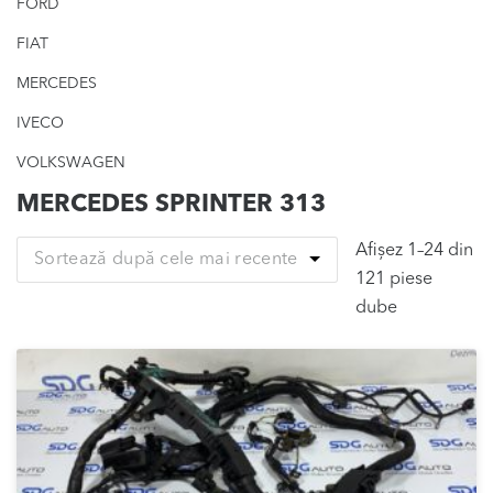
FORD
FIAT
MERCEDES
IVECO
VOLKSWAGEN
MERCEDES SPRINTER 313
Afișez 1–24 din
Sortează după cele mai recente
121 piese
Sortat
dube
după
cele
mai
recente