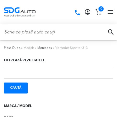
Skip
Skip
0
to
to
Call
TO
Piese Dube din Dezmembrări
navigation
content
us:
NA
Caută:
CA
Piese Dube
»
Models
»
Mercedes
»
Mercedes Sprinter 313
FILTREAZĂ REZULTATELE
Caută:
MARCĂ / MODEL