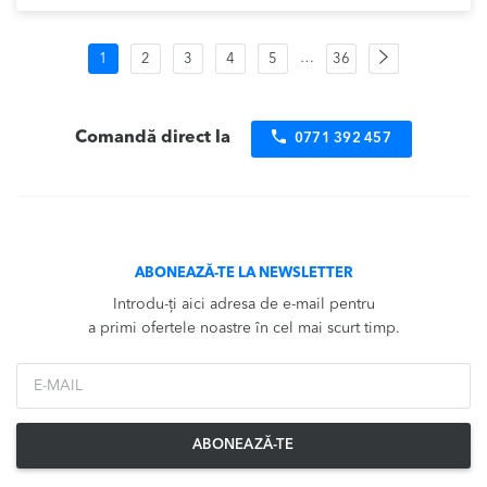
Navigare
Pagina
…
1
2
3
4
5
36
următoare
în
produse
Comandă direct la
0771 392 457
ABONEAZĂ-TE LA NEWSLETTER
Introdu-ți aici adresa de e-mail pentru
a primi ofertele noastre în cel mai scurt timp.
*Email
ABONEAZĂ-TE