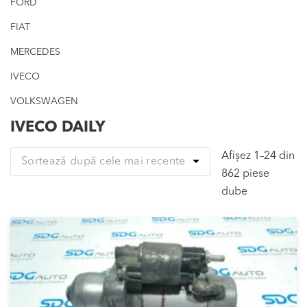
FORD
FIAT
MERCEDES
IVECO
VOLKSWAGEN
IVECO DAILY
Afișez 1–24 din
Sortează după cele mai recente
862 piese
Sortat
dube
după
cele
mai
recente