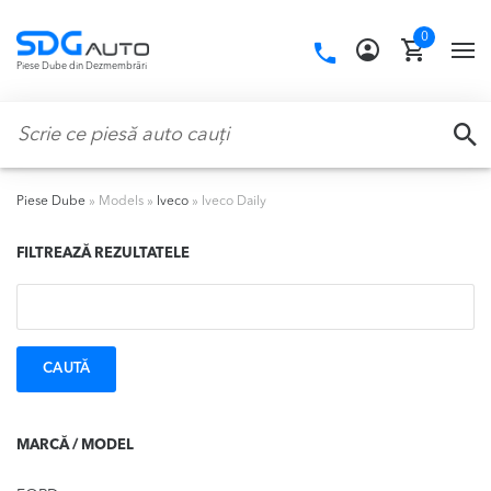
Skip
Skip
0
to
to
Call
TO
Piese Dube din Dezmembrări
navigation
content
us:
NA
Caută:
CA
Piese Dube
»
Models
»
Iveco
»
Iveco Daily
FILTREAZĂ REZULTATELE
Caută:
MARCĂ / MODEL