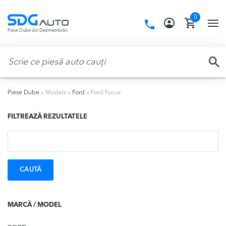
Skip
Skip
0
to
to
Call
TO
Piese Dube din Dezmembrări
navigation
content
us:
NA
Caută:
CA
Piese Dube
»
Models
»
Ford
»
Ford Focus
FILTREAZĂ REZULTATELE
Caută:
MARCĂ / MODEL