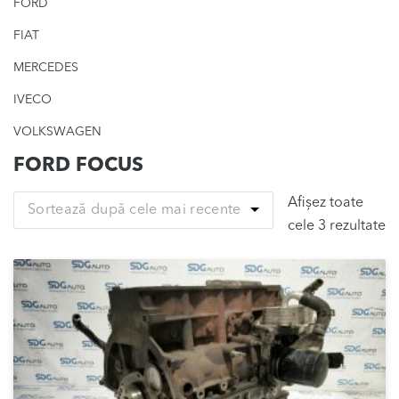
FORD
FIAT
MERCEDES
IVECO
VOLKSWAGEN
FORD FOCUS
Afișez toate
Sortează după cele mai recente
So
cele 3 rezultate
d
ce
m
re