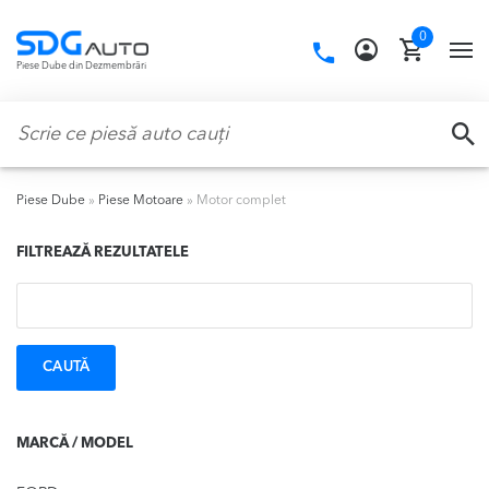
Skip
Skip
0
to
to
Call
TO
Piese Dube din Dezmembrări
navigation
content
us:
NA
Caută:
CA
Piese Dube
»
Piese Motoare
»
Motor complet
FILTREAZĂ REZULTATELE
Caută:
MARCĂ / MODEL