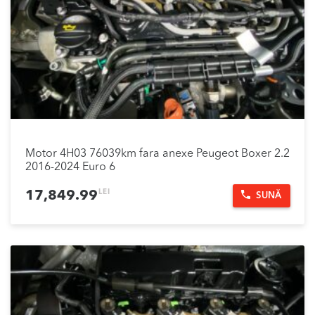
Motor 4H03 76039km fara anexe Peugeot Boxer 2.2
2016-2024 Euro 6
LEI
17,849.99
SUNĂ