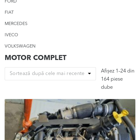
FORD
FIAT
MERCEDES
IVECO
VOLKSWAGEN
MOTOR COMPLET
Afișez 1–24 din
Sortează după cele mai recente
164 piese
Sortat
dube
după
cele
mai
recente