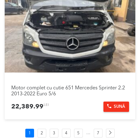
Motor complet cu cutie 651 Mercedes Sprinter 2.2
2013-2022 Euro 5/6
LEI
22,389.99
SUNĂ
Navigare
Pagina
…
1
2
3
4
5
7
următoare