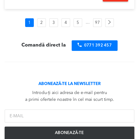
Navigare
Pagina
…
1
2
3
4
5
97
următoare
în
produse
Comandă direct la
0771 392 457
ABONEAZĂ-TE LA NEWSLETTER
Introdu-ți aici adresa de e-mail pentru
a primi ofertele noastre în cel mai scurt timp.
*Email
ABONEAZĂ-TE