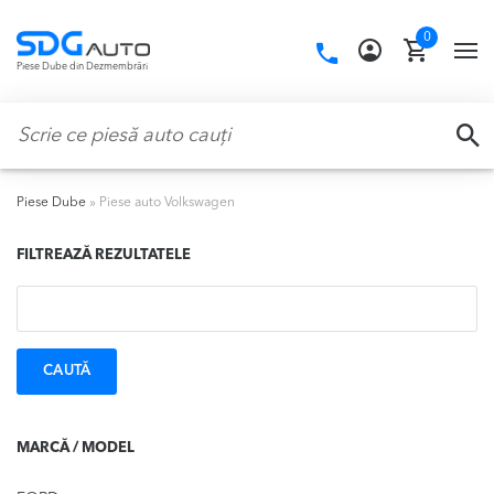
Skip
Skip
0
to
to
Call
TO
Piese Dube din Dezmembrări
navigation
content
us:
NA
Caută:
CA
Piese Dube
»
Piese auto Volkswagen
FILTREAZĂ REZULTATELE
Caută:
MARCĂ / MODEL