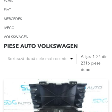
FORD
FIAT
MERCEDES
IVECO
VOLKSWAGEN
PIESE AUTO VOLKSWAGEN
Afișez 1–24 din
Sortează după cele mai recente
2316 piese
Sortat
dube
după
cele
mai
recente