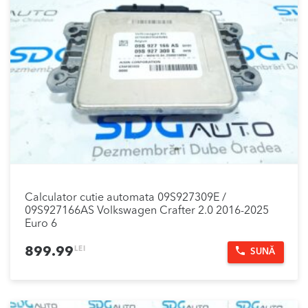
Calculator cutie automata 09S927309E /
09S927166AS Volkswagen Crafter 2.0 2016-2025
Euro 6
LEI
899.99
SUNĂ