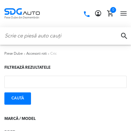
Skip
Skip
0
to
to
Call
TO
Piese Dube din Dezmembrări
navigation
content
us:
NA
Caută:
CA
Piese Dube
»
Accesorii roti
»
Cric
FILTREAZĂ REZULTATELE
Caută:
MARCĂ / MODEL