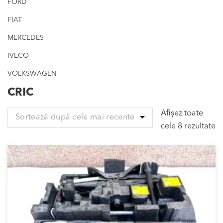
FORD
FIAT
MERCEDES
IVECO
VOLKSWAGEN
CRIC
Afișez toate
Sortează după cele mai recente
So
cele 8 rezultate
d
ce
m
re