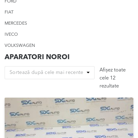
FORD
FIAT
MERCEDES
IVECO
VOLKSWAGEN
APARATORI NOROI
Afișez toate
Sortează după cele mai recente
cele 12
Sortat
rezultate
după
cele
mai
recente