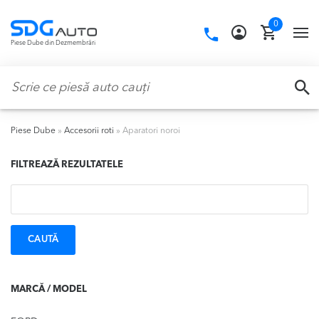
Skip
Skip
0
to
to
Call
TO
Piese Dube din Dezmembrări
navigation
content
us:
NA
Caută:
CA
Piese Dube
»
Accesorii roti
»
Aparatori noroi
FILTREAZĂ REZULTATELE
Caută:
MARCĂ / MODEL